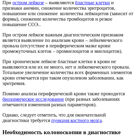
При
остром лейкозе
– выявляются
бластные клетки
и
признаки анемии, снижение количества эритроцитов,
повышение или снижение количества лейкоцитов (зависит от
формы), снижение количества тромбоцитов и резкое
повышение СОЭ..
При остром лейкозе важным диагностическим признаком
является выявление по анализам крови – лейкемического
провала (отсутствие в периферическом мазке крови
промежуточных клеток – промиелоцитов и миелоцитов).
При хроническом лейкозе бластные клетки в крови не
выявляются или их не много, нет и лейкемического провала.
Тотальное увеличение количества всех форменных элементов
крови отмечается при таком опухолевом заболевании, как
эритремия.
Помимо анализа периферической крови также проводится
биохимическое исследование
(при разных заболеваниях
отмечаются изменения разных параметоров).
Однако, следует отметить, что для окончательной
диагностики требуется
пункция костного мозга
.
Необходимость колоноскопии в диагностике