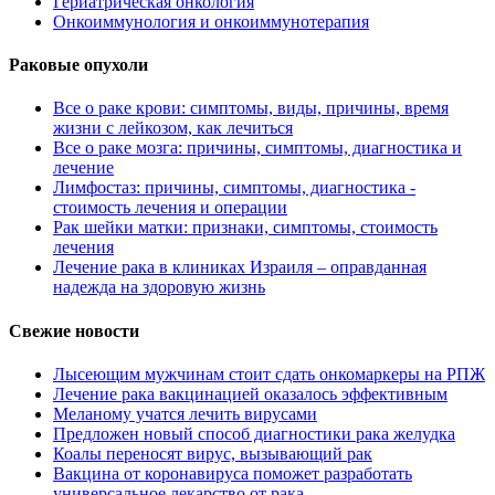
Гериатрическая онкология
Онкоиммунология и онкоиммунотерапия
Раковые опухоли
Все о раке крови: симптомы, виды, причины, время
жизни с лейкозом, как лечиться
Все о раке мозга: причины, симптомы, диагностика и
лечение
Лимфостаз: причины, симптомы, диагностика -
стоимость лечения и операции
Рак шейки матки: признаки, симптомы, стоимость
лечения
Лечение рака в клиниках Израиля – оправданная
надежда на здоровую жизнь
Свежие новости
Лысеющим мужчинам стоит сдать онкомаркеры на РПЖ
Лечение рака вакцинацией оказалось эффективным
Меланому учатся лечить вирусами
Предложен новый способ диагностики рака желудка
Коалы переносят вирус, вызывающий рак
Вакцина от коронавируса поможет разработать
универсальное лекарство от рака