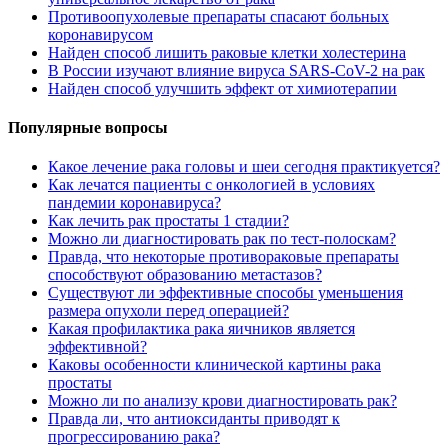
Противоопухолевые препараты спасают больных
коронавирусом
Найден способ лишить раковые клетки холестерина
В России изучают влияние вируса SARS-CoV-2 на рак
Найден способ улучшить эффект от химиотерапии
Популярные вопросы
Какое лечение рака головы и шеи сегодня практикуется?
Как лечатся пациенты с онкологией в условиях
пандемии коронавируса?
Как лечить рак простаты 1 стадии?
Можно ли диагностировать рак по тест-полоскам?
Правда, что некоторые противораковые препараты
способствуют образованию метастазов?
Существуют ли эффективные способы уменьшения
размера опухоли перед операцией?
Какая профилактика рака яичников является
эффективной?
Каковы особенности клинической картины рака
простаты
Можно ли по анализу крови диагностировать рак?
Правда ли, что антиоксиданты приводят к
прогрессированию рака?