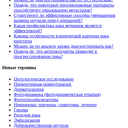
Правда, что некоторые противораковые препараты
способствуют образованию метастазов?
Существуют ли эффективные способы уменьшения
размера опухоли перед операцией?
Какая профилактика рака яичников является
эффективной?
Каковы особенности клинической картины рака
простаты
Можно ли по анализу крови диагностировать рак?
Правда ли, что антиоксиданты приводят к
прогрессированию рака?
Новые термины
Цитологическое исследование
Превентивная химиотерапия
Дерматоскопия
Фотодинамика (фотодинамическая терапия)
Фотосенсибилизаторы
Невринома: причины, симптомы, лечение
Глиома
Рецидив рака
Эмболизация
Доброкачественная опухоль