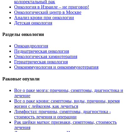
колоректальный рак
Онкология в Израиле – не приговор!
Онкологический центр в Москве
Анализ крови при онкологии
Детская онкология
Разделы онкологии
Онкоандрология
Педиатрическая онкология
Онкологическая химиотерапия
Гериатрическая онкология
Онкоиммунология и онкоиммунотерапия
Раковые опухоли
Все о раке мозга: причины, симптомы, диагностика и
лечение
Все о раке крови: симптомы, виды, причины, время
жизни с лейкозом, как лечиться
Лимфостаз: причины, симптомы, диагностика -
стоимость лечения и операции
Рак шейки матки: признаки, симптомы, стоимость
лечения