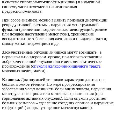
в системе гипоталамус-гипофиз-яичники) и иммунной
системе, часто отмечается наследственная
предрасположенность.
При сборе анамнеза можно выявить признаки дисфункции
репродуктивной системы - нарушения менструальной
функции (раннее или позднее начало менструаций, раннее
или позднее наступление менопаузы), хронические
воспалительные заболевания яичников и придатков матки,
миому матки, эндометриоз и др.
Злокачественные опухоли яичников могут возникать: в
первоначально здоровом органе, при озлокачествлении
доброкачественной опухоли или иметь метастатическое
происхождение (
опухоли желудочно-кишечного тракта
,
молочных желез, матки).
Клиника.
Для опухолей яичников характерно длительное
бессимптомное течение. По мере прогрессирования
заболевания могут возникать боли внизу живота, нарушения
менструального цикла или маточные кровотечения (при
гормонально активных опухолях). Если опухоль достигает
больших размеров – сдавление соседних органов и нарушение
их функций (запоры, учащенное мочеиспускание).