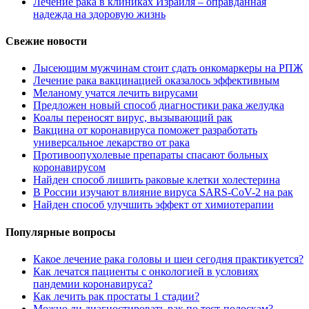
Лечение рака в клиниках Израиля – оправданная
надежда на здоровую жизнь
Свежие новости
Лысеющим мужчинам стоит сдать онкомаркеры на РПЖ
Лечение рака вакцинацией оказалось эффективным
Меланому учатся лечить вирусами
Предложен новый способ диагностики рака желудка
Коалы переносят вирус, вызывающий рак
Вакцина от коронавируса поможет разработать
универсальное лекарство от рака
Противоопухолевые препараты спасают больных
коронавирусом
Найден способ лишить раковые клетки холестерина
В России изучают влияние вируса SARS-CoV-2 на рак
Найден способ улучшить эффект от химиотерапии
Популярные вопросы
Какое лечение рака головы и шеи сегодня практикуется?
Как лечатся пациенты с онкологией в условиях
пандемии коронавируса?
Как лечить рак простаты 1 стадии?
Можно ли диагностировать рак по тест-полоскам?