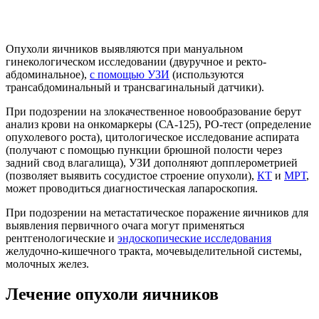
Опухоли яичников выявляются при мануальном
гинекологическом исследовании (двуручное и ректо-
абдоминальное),
с помощью УЗИ
(используются
трансабдоминальный и трансвагинальный датчики).
При подозрении на злокачественное новообразование берут
анализ крови на онкомаркеры (СА-125), РО-тест (определение
опухолевого роста), цитологическое исследование аспирата
(получают с помощью пункции брюшной полости через
задний свод влагалища), УЗИ дополняют допплерометрией
(позволяет выявить сосудистое строение опухоли),
КТ
и
МРТ
,
может проводиться диагностическая лапароскопия.
При подозрении на метастатическое поражение яичников для
выявления первичного очага могут применяться
рентгенологические и
эндоскопические исследования
желудочно-кишечного тракта, мочевыделительной системы,
молочных желез.
Лечение опухоли яичников