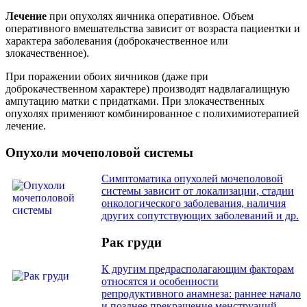
Лечение
при опухолях яичника оперативное. Объем
оперативного вмешательства зависит от возраста пациентки и
характера заболевания (доброкачественное или
злокачественное).
При поражении обоих яичников (даже при
доброкачественном характере) производят надвлагалищную
ампутацию матки с придатками. При злокачественных
опухолях применяют комбинированное с полихимиотерапией
лечение.
Опухоли мочеполовой системы
Симптоматика опухолей мочеполовой
системы зависит от локализации, стадии
онкологического заболевания, наличия
других сопутствующих заболеваний и др.
Рак груди
К другим предрасполагающим факторам
относятся и особенности
репродуктивного анамнеза: раннее начало
и позднее прекращение менструаций,