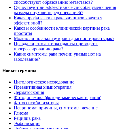
способствуют образованию метастазов?
Существуют ли эффективные способы уменьшения
размера опухоли перед операцией?
Какая профилактика рака яичников является
эффективной?
Каковы особенности клинической картины рака
простаты
Можно ли по анализу крови диагностировать рак?
Правда ли, что антиоксиданты приводят к
прогрессированию рака?
Какие симптомы рака печени указывают на
заболевание?
Новые термины
Цитологическое исследование
Превентивная химиотерапия
Дерматоскопия
Фотодинамика (фотодинамическая терапия)
Фотосенсибилизаторы
Невринома: причины, симптомы, лечение
Глиома
Рецидив рака
Эмболизация
Доброкачественная опухоль