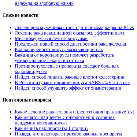
надежда на здоровую жизнь
Свежие новости
Лысеющим мужчинам стоит сдать онкомаркеры на РПЖ
Лечение рака вакцинацией оказалось эффективным
Меланому учатся лечить вирусами
Предложен новый способ диагностики рака желудка
Коалы переносят вирус, вызывающий рак
Вакцина от коронавируса поможет разработать
универсальное лекарство от рака
Противоопухолевые препараты спасают больных
коронавирусом
Найден способ лишить раковые клетки холестерина
В России изучают влияние вируса SARS-CoV-2 на рак
Найден способ улучшить эффект от химиотерапии
Популярные вопросы
Какое лечение рака головы и шеи сегодня практикуется?
Как лечатся пациенты с онкологией в условиях
пандемии коронавируса?
Как лечить рак простаты 1 стадии?
Правда, что некоторые противораковые препараты