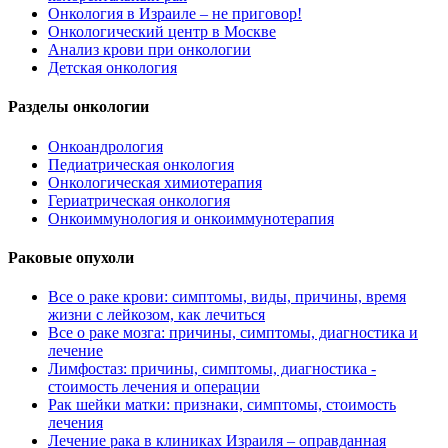
Онкология в Израиле – не приговор!
Онкологический центр в Москве
Анализ крови при онкологии
Детская онкология
Разделы онкологии
Онкоандрология
Педиатрическая онкология
Онкологическая химиотерапия
Гериатрическая онкология
Онкоиммунология и онкоиммунотерапия
Раковые опухоли
Все о раке крови: симптомы, виды, причины, время
жизни с лейкозом, как лечиться
Все о раке мозга: причины, симптомы, диагностика и
лечение
Лимфостаз: причины, симптомы, диагностика -
стоимость лечения и операции
Рак шейки матки: признаки, симптомы, стоимость
лечения
Лечение рака в клиниках Израиля – оправданная