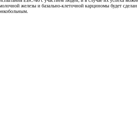
спытания EBC-46 с участием людей, и в случае их успеха можно
молочной железы и базально-клеточной карциномы будет сделан
онкобольным.