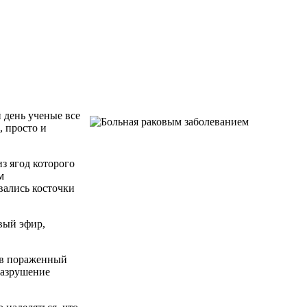
 день ученые все
, просто и
з ягод которого
м
вались косточки
вый эфир,
я в пораженный
разрушение