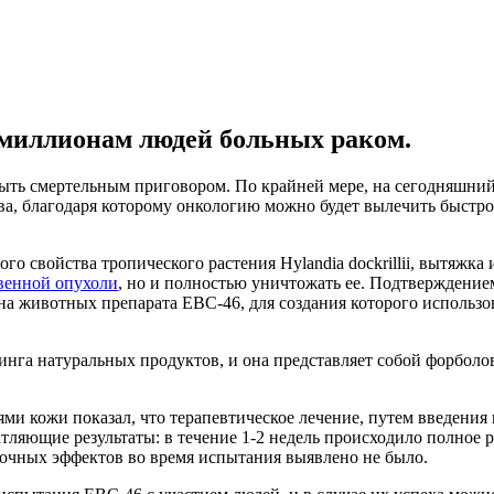
 миллионам людей больных раком.
ыть смертельным приговором. По крайней мере, на сегодняшний
ва, благодаря которому онкологию можно будет вылечить быстро
 свойства тропического растения Hylandia dockrillii, вытяжка и
венной опухоли
, но и полностью уничтожать ее. Подтверждение
а животных препарата EBC-46, для создания которого использо
га натуральных продуктов, и она представляет собой форболо
ми кожи показал, что терапевтическое лечение, путем введени
тляющие результаты: в течение 1-2 недель происходило полное 
бочных эффектов во время испытания выявлено не было.