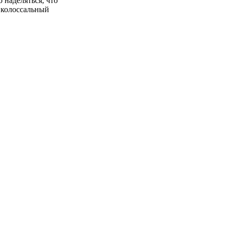
 наделяться, что
 колоссальный