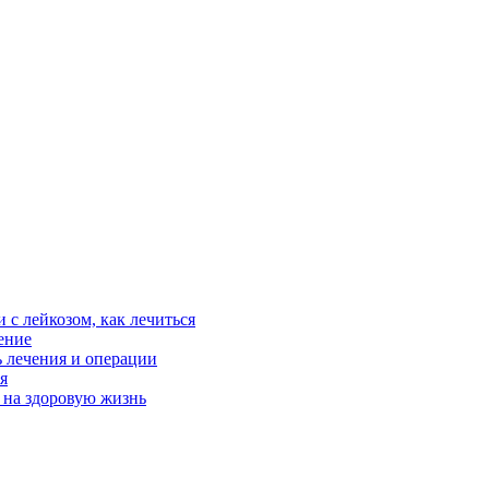
 с лейкозом, как лечиться
ение
ь лечения и операции
я
 на здоровую жизнь