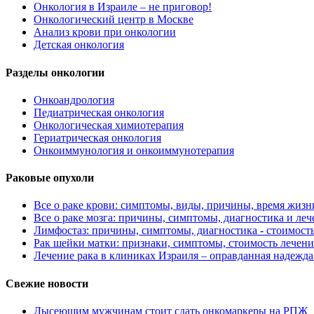
Онкология в Израиле – не приговор!
Онкологический центр в Москве
Анализ крови при онкологии
Детская онкология
Разделы онкологии
Онкоандрология
Педиатрическая онкология
Онкологическая химиотерапия
Гериатрическая онкология
Онкоиммунология и онкоиммунотерапия
Раковые опухоли
Все о раке крови: симптомы, виды, причины, время жизни
Все о раке мозга: причины, симптомы, диагностика и леч
Лимфостаз: причины, симптомы, диагностика - стоимост
Рак шейки матки: признаки, симптомы, стоимость лечени
Лечение рака в клиниках Израиля – оправданная надежда
Свежие новости
Лысеющим мужчинам стоит сдать онкомаркеры на РПЖ