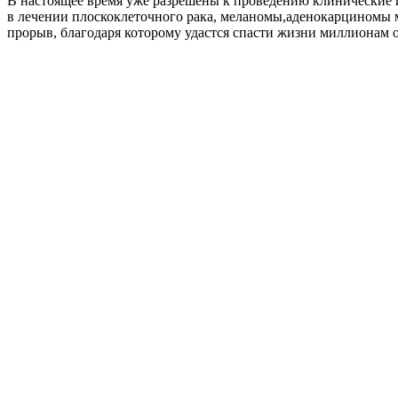
В настоящее время уже разрешены к проведению клинические и
в лечении плоскоклеточного рака, меланомы,аденокарциномы 
прорыв, благодаря которому удастся спасти жизни миллионам 