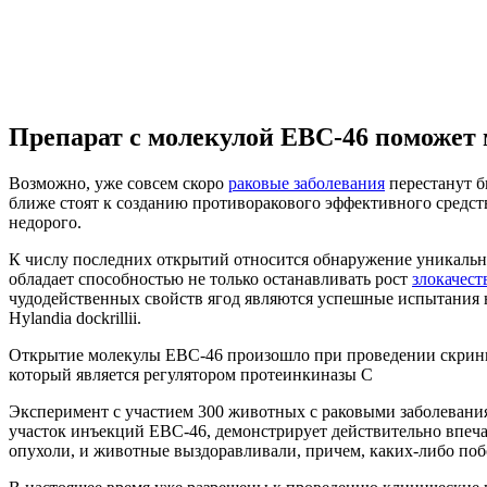
Препарат с молекулой EBC-46 поможет
Возможно, уже совсем скоро
раковые заболевания
перестанут б
ближе стоят к созданию противоракового эффективного средст
недорого.
К числу последних открытий относится обнаружение уникального
обладает способностью не только останавливать рост
злокачест
чудодейственных свойств ягод являются успешные испытания н
Hylandia dockrillii.
Открытие молекулы ЕВС-46 произошло при проведении скринин
который является регулятором протеинкиназы С
Эксперимент с участием 300 животных с раковыми заболевания
участок инъекций EBC-46, демонстрирует действительно впеча
опухоли, и животные выздоравливали, причем, каких-либо по