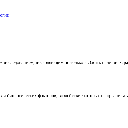
логии
 исследованием, позволяющим не только вы€вить наличие харак
и биологических факторов, воздействие которых на организм мо