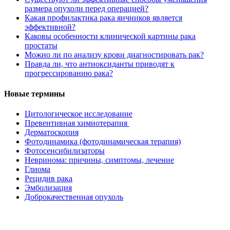
размера опухоли перед операцией?
Какая профилактика рака яичников является
эффективной?
Каковы особенности клинической картины рака
простаты
Можно ли по анализу крови диагностировать рак?
Правда ли, что антиоксиданты приводят к
прогрессированию рака?
Новые термины
Цитологическое исследование
Превентивная химиотерапия
Дерматоскопия
Фотодинамика (фотодинамическая терапия)
Фотосенсибилизаторы
Невринома: причины, симптомы, лечение
Глиома
Рецидив рака
Эмболизация
Доброкачественная опухоль