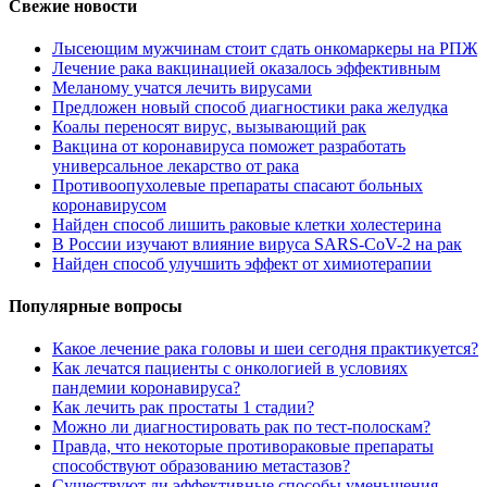
Свежие новости
Лысеющим мужчинам стоит сдать онкомаркеры на РПЖ
Лечение рака вакцинацией оказалось эффективным
Меланому учатся лечить вирусами
Предложен новый способ диагностики рака желудка
Коалы переносят вирус, вызывающий рак
Вакцина от коронавируса поможет разработать
универсальное лекарство от рака
Противоопухолевые препараты спасают больных
коронавирусом
Найден способ лишить раковые клетки холестерина
В России изучают влияние вируса SARS-CoV-2 на рак
Найден способ улучшить эффект от химиотерапии
Популярные вопросы
Какое лечение рака головы и шеи сегодня практикуется?
Как лечатся пациенты с онкологией в условиях
пандемии коронавируса?
Как лечить рак простаты 1 стадии?
Можно ли диагностировать рак по тест-полоскам?
Правда, что некоторые противораковые препараты
способствуют образованию метастазов?
Существуют ли эффективные способы уменьшения