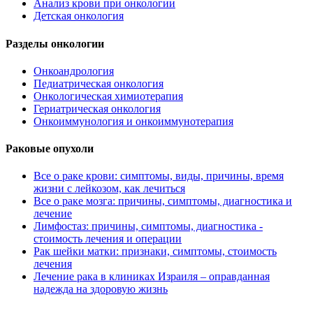
Анализ крови при онкологии
Детская онкология
Разделы онкологии
Онкоандрология
Педиатрическая онкология
Онкологическая химиотерапия
Гериатрическая онкология
Онкоиммунология и онкоиммунотерапия
Раковые опухоли
Все о раке крови: симптомы, виды, причины, время
жизни с лейкозом, как лечиться
Все о раке мозга: причины, симптомы, диагностика и
лечение
Лимфостаз: причины, симптомы, диагностика -
стоимость лечения и операции
Рак шейки матки: признаки, симптомы, стоимость
лечения
Лечение рака в клиниках Израиля – оправданная
надежда на здоровую жизнь