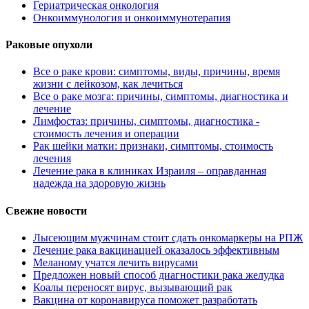
Гериатрическая онкология
Онкоиммунология и онкоиммунотерапия
Раковые опухоли
Все о раке крови: симптомы, виды, причины, время
жизни с лейкозом, как лечиться
Все о раке мозга: причины, симптомы, диагностика и
лечение
Лимфостаз: причины, симптомы, диагностика -
стоимость лечения и операции
Рак шейки матки: признаки, симптомы, стоимость
лечения
Лечение рака в клиниках Израиля – оправданная
надежда на здоровую жизнь
Свежие новости
Лысеющим мужчинам стоит сдать онкомаркеры на РПЖ
Лечение рака вакцинацией оказалось эффективным
Меланому учатся лечить вирусами
Предложен новый способ диагностики рака желудка
Коалы переносят вирус, вызывающий рак
Вакцина от коронавируса поможет разработать