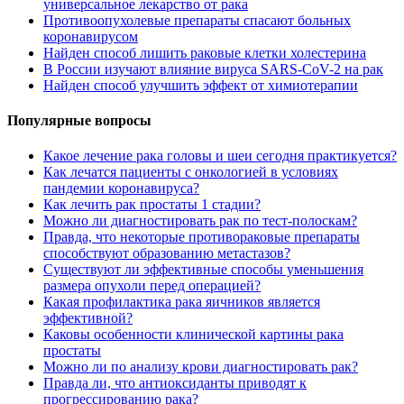
универсальное лекарство от рака
Противоопухолевые препараты спасают больных
коронавирусом
Найден способ лишить раковые клетки холестерина
В России изучают влияние вируса SARS-CoV-2 на рак
Найден способ улучшить эффект от химиотерапии
Популярные вопросы
Какое лечение рака головы и шеи сегодня практикуется?
Как лечатся пациенты с онкологией в условиях
пандемии коронавируса?
Как лечить рак простаты 1 стадии?
Можно ли диагностировать рак по тест-полоскам?
Правда, что некоторые противораковые препараты
способствуют образованию метастазов?
Существуют ли эффективные способы уменьшения
размера опухоли перед операцией?
Какая профилактика рака яичников является
эффективной?
Каковы особенности клинической картины рака
простаты
Можно ли по анализу крови диагностировать рак?
Правда ли, что антиоксиданты приводят к
прогрессированию рака?