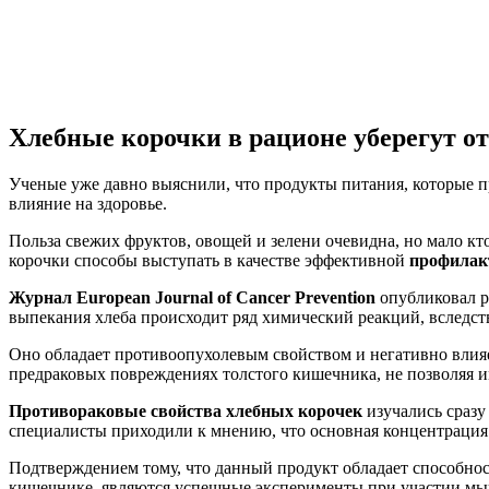
Хлебные корочки в рационе уберегут о
Ученые уже давно выяснили, что продукты питания, которые 
влияние на здоровье.
Польза свежих фруктов, овощей и зелени очевидна, но мало кт
корочки способы выступать в качестве эффективной
профилак
Журнал European Journal of Cancer Prevention
опубликовал р
выпекания хлеба происходит ряд химический реакций, вследств
Оно обладает противоопухолевым свойством и негативно влия
предраковых повреждениях толстого кишечника, не позволяя и
Противораковые свойства хлебных корочек
изучались сразу
специалисты приходили к мнению, что основная концентрация 
Подтверждением тому, что данный продукт обладает способно
кишечнике, являются успешные эксперименты при участии мы