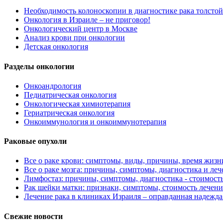
Необходимость колоноскопии в диагностике рака толстой
Онкология в Израиле – не приговор!
Онкологический центр в Москве
Анализ крови при онкологии
Детская онкология
Разделы онкологии
Онкоандрология
Педиатрическая онкология
Онкологическая химиотерапия
Гериатрическая онкология
Онкоиммунология и онкоиммунотерапия
Раковые опухоли
Все о раке крови: симптомы, виды, причины, время жизни
Все о раке мозга: причины, симптомы, диагностика и леч
Лимфостаз: причины, симптомы, диагностика - стоимост
Рак шейки матки: признаки, симптомы, стоимость лечени
Лечение рака в клиниках Израиля – оправданная надежда
Свежие новости