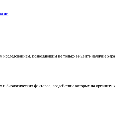
логии
 исследованием, позволяющим не только вы€вить наличие харак
и биологических факторов, воздействие которых на организм мо