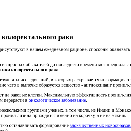
т колоректального рака
присутствуют в нашем ежедневном рационе, способны оказывать
о из простых обывателей до последнего времени мог предполагат
тики колоректального рака
.
езультаты исследований, в которых раскрывается информация о т
ие чего в выпечке образуется вещество - антиоксидант пронил-
ет на раковые клетки. Максимальную эффективность пронил-лиз
м перерасти в
онкологическое заболевание
.
 несколькими группами ученых, в том числе, из Индии и Монако,
пронил-лизина приходится именно на корочку, а не на мякиш.
стью останавливать формирование
злокачественных новообразо
шей.