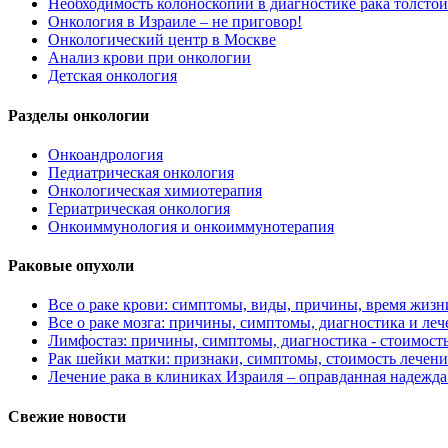
Необходимость колоноскопии в диагностике рака толстой
Онкология в Израиле – не приговор!
Онкологический центр в Москве
Анализ крови при онкологии
Детская онкология
Разделы онкологии
Онкоандрология
Педиатрическая онкология
Онкологическая химиотерапия
Гериатрическая онкология
Онкоиммунология и онкоиммунотерапия
Раковые опухоли
Все о раке крови: симптомы, виды, причины, время жизни
Все о раке мозга: причины, симптомы, диагностика и леч
Лимфостаз: причины, симптомы, диагностика - стоимост
Рак шейки матки: признаки, симптомы, стоимость лечени
Лечение рака в клиниках Израиля – оправданная надежда
Свежие новости