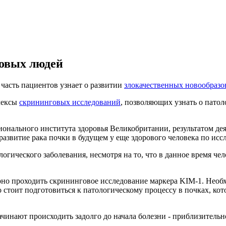
ровых людей
 часть пациентов узнает о развитии
злокачественных новообраз
лексы
скрининговых исследований
, позволяющих узнать о патол
онального института здоровья Великобритании, результатом де
развитие рака почки в будущем у еще здорового человека по ис
логического заболевания, несмотря на то, что в данное время чел
рно проходить скрининговое исследование маркера KIM-1. Необ
 стоит подготовиться к патологическому процессу в почках, кот
инают происходить задолго до начала болезни - приблизительно 