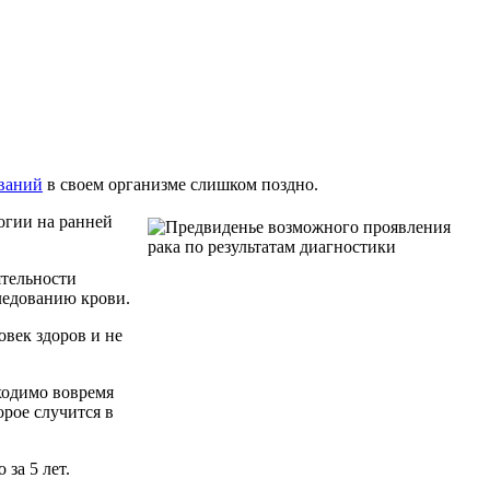
ований
в своем организме слишком поздно.
огии на ранней
ятельности
следованию крови.
овек здоров и не
ходимо вовремя
орое случится в
за 5 лет.