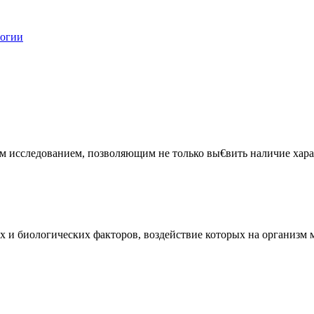
логии
 исследованием, позволяющим не только вы€вить наличие харак
и биологических факторов, воздействие которых на организм мо