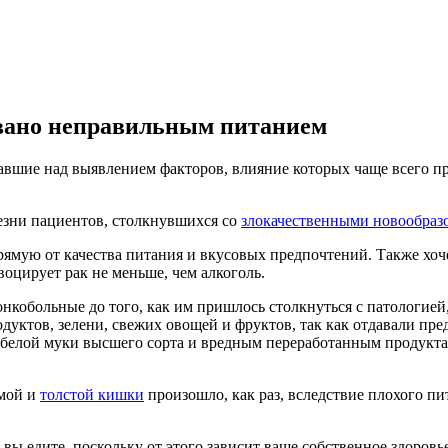
овано неправильным питанием
вшие над выявлением факторов, влияние которых чаще всего п
лезни пациентов, столкнувшихся со
злокачественными новообраз
рямую от качества питания и вкусовых предпочтений. Также хоче
оцирует рак не меньше, чем алкоголь.
онкобольные до того, как им пришлось столкнуться с патологией
дуктов, зелени, свежих овощей и фруктов, так как отдавали пре
з белой муки высшего сорта и вредным переработанным продукт
ямой и
толстой кишки
произошло, как раз, вследствие плохого пи
вы едите, поскольку от этого зависит ваше собственное здоровь