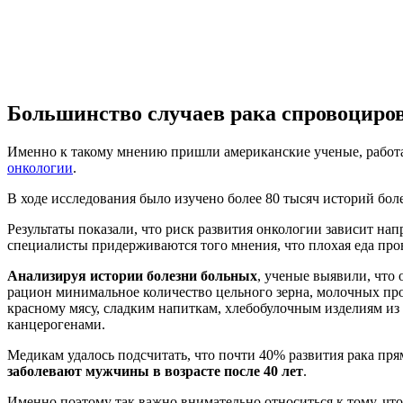
Большинство случаев рака спровоцир
Именно к такому мнению пришли американские ученые, работа
онкологии
.
В ходе исследования было изучено более 80 тысяч историй бо
Результаты показали, что риск развития онкологии зависит нап
специалисты придерживаются того мнения, что плохая еда пров
Анализируя истории болезни больных
, ученые выявили, что 
рацион минимальное количество цельного зерна, молочных про
красному мясу, сладким напиткам, хлебобулочным изделиям и
канцерогенами.
Медикам удалось подсчитать, что почти 40% развития рака пр
заболевают мужчины в возрасте после 40 лет
.
Именно поэтому так важно внимательно относиться к тому, что 