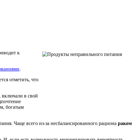
риводит к
ованиями
.
тся отметить, что
, включали в свой
дпочтение
ам, богатым
тания. Чаще всего из-за несбалансированного рациона
раком
е. И, если есть возможность минимизировать вероятность