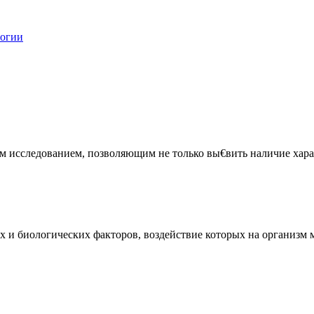
логии
 исследованием, позволяющим не только вы€вить наличие харак
и биологических факторов, воздействие которых на организм мо