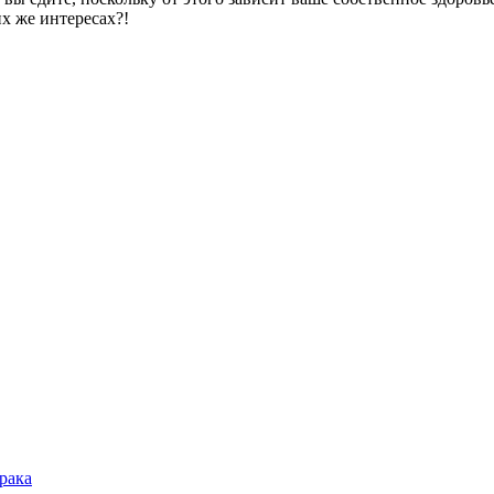
их же интересах?!
рака