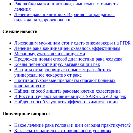
Рак шейки матки: признаки, симптомы, стоимость
лечения
Лечение рака в клиниках Израиля – оправданная
надежда на здоровую жизнь
Свежие новости
Лысеющим мужчинам стоит сдать онкомаркеры на РПЖ
Лечение рака вакцинацией оказалось эффективным
Меланому учатся лечить вирусами
Предложен новый способ диагностики рака желудка
Коалы переносят вирус, вызывающий рак
Вакцина от коронавируса поможет разработать
универсальное лекарство от рака
Противоопухолевые препараты спасают больных
коронавирусом
Найден способ лишить раковые клетки холестерина
В России изучают влияние вируса SARS-CoV-2 на рак
Найден способ улучшить эффект от химиотерапии
Популярные вопросы
Какое лечение рака головы и шеи сегодня практикуется?
Как лечатся пациенты с онкологией в условиях