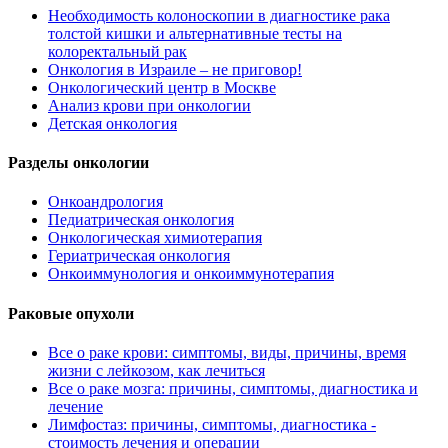
Необходимость колоноскопии в диагностике рака
толстой кишки и альтернативные тесты на
колоректальный рак
Онкология в Израиле – не приговор!
Онкологический центр в Москве
Анализ крови при онкологии
Детская онкология
Разделы онкологии
Онкоандрология
Педиатрическая онкология
Онкологическая химиотерапия
Гериатрическая онкология
Онкоиммунология и онкоиммунотерапия
Раковые опухоли
Все о раке крови: симптомы, виды, причины, время
жизни с лейкозом, как лечиться
Все о раке мозга: причины, симптомы, диагностика и
лечение
Лимфостаз: причины, симптомы, диагностика -
стоимость лечения и операции