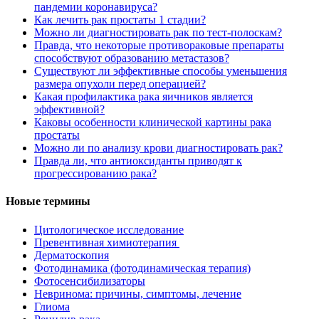
пандемии коронавируса?
Как лечить рак простаты 1 стадии?
Можно ли диагностировать рак по тест-полоскам?
Правда, что некоторые противораковые препараты
способствуют образованию метастазов?
Существуют ли эффективные способы уменьшения
размера опухоли перед операцией?
Какая профилактика рака яичников является
эффективной?
Каковы особенности клинической картины рака
простаты
Можно ли по анализу крови диагностировать рак?
Правда ли, что антиоксиданты приводят к
прогрессированию рака?
Новые термины
Цитологическое исследование
Превентивная химиотерапия
Дерматоскопия
Фотодинамика (фотодинамическая терапия)
Фотосенсибилизаторы
Невринома: причины, симптомы, лечение
Глиома