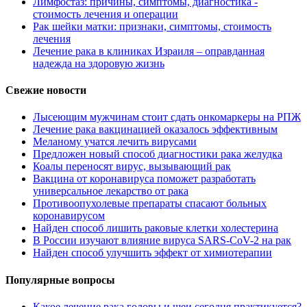
Лимфостаз: причины, симптомы, диагностика -
стоимость лечения и операции
Рак шейки матки: признаки, симптомы, стоимость
лечения
Лечение рака в клиниках Израиля – оправданная
надежда на здоровую жизнь
Свежие новости
Лысеющим мужчинам стоит сдать онкомаркеры на РПЖ
Лечение рака вакцинацией оказалось эффективным
Меланому учатся лечить вирусами
Предложен новый способ диагностики рака желудка
Коалы переносят вирус, вызывающий рак
Вакцина от коронавируса поможет разработать
универсальное лекарство от рака
Противоопухолевые препараты спасают больных
коронавирусом
Найден способ лишить раковые клетки холестерина
В России изучают влияние вируса SARS-CoV-2 на рак
Найден способ улучшить эффект от химиотерапии
Популярные вопросы
Какое лечение рака головы и шеи сегодня практикуется?