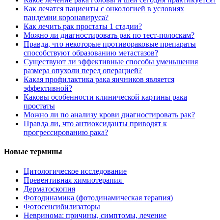
Как лечатся пациенты с онкологией в условиях
пандемии коронавируса?
Как лечить рак простаты 1 стадии?
Можно ли диагностировать рак по тест-полоскам?
Правда, что некоторые противораковые препараты
способствуют образованию метастазов?
Существуют ли эффективные способы уменьшения
размера опухоли перед операцией?
Какая профилактика рака яичников является
эффективной?
Каковы особенности клинической картины рака
простаты
Можно ли по анализу крови диагностировать рак?
Правда ли, что антиоксиданты приводят к
прогрессированию рака?
Новые термины
Цитологическое исследование
Превентивная химиотерапия
Дерматоскопия
Фотодинамика (фотодинамическая терапия)
Фотосенсибилизаторы
Невринома: причины, симптомы, лечение