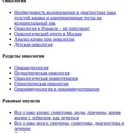
Онкология
Необходимость колоноскопии в диагностике рака
толстой кишки и альтернативные тесты на
колоректальный рак
Онкология в Израиле – не приговор!
Онкологический центр в Москве
Анализ крови при онкологии
Детская онкология
Разделы онкологии
Онкоандрология
Педиатрическая онкология
Онкологическая химиотерапия
Гериатрическая онкология
Онкоиммунология и онкоиммунотерапия
Раковые опухоли
Все о раке крови: симптомы, виды, причины, время
жизни с лейкозом, как лечиться
Все о раке мозга: причины, симптомы, диагностика и
лечение