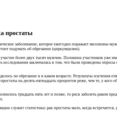
ка простаты
ическое заболевание, которое ежегодно поражает миллионы мужч
стоит подумать об обрезании (циркумцизии).
 участие более двух тысяч мужчин. Половина участников уже им
ть исследования заключалась в том, что были проведены опросы 
илось ли обрезание и в каком возрасте. Результаты изучения от
ростаты на десять-пятнадцать процентов реже, чем те, у кого о
олнилось тридцать пять лет и позже, то риск заболеть раком пре
ых.
ии служит статистика: рак простаты мало, когда встречается, у