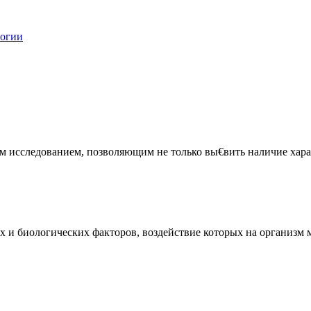
логии
 исследованием, позволяющим не только вы€вить наличие харак
и биологических факторов, воздействие которых на организм мо