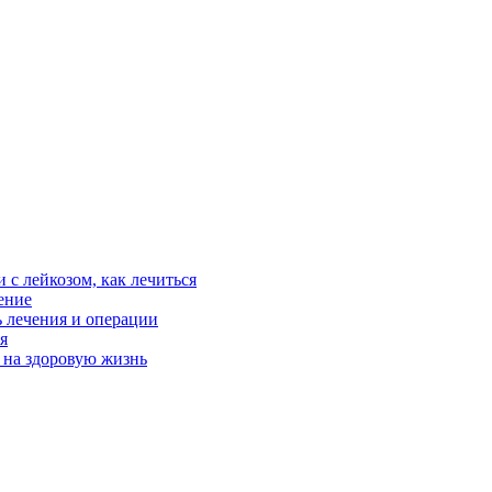
 с лейкозом, как лечиться
ение
ь лечения и операции
я
 на здоровую жизнь