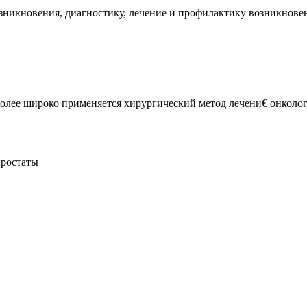
никновения, диагностику, лечение и профилактику возникновен
олее широко применяется хирургический метод лечени€ онколог
простаты