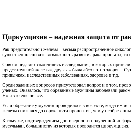
Циркумцизия – надежная защита от ра
Рак предстательной железы – весьма распространенное онколог
существенно снизить возможность развития рака простаты, то 
Совсем недавно закончились исследования, в которых приняли
предстательной железы», другая – была абсолютно здорова. Су
привычках, наследственных заболеваниях, здоровье и т.д.
Среди заданных вопросов присутствовал вопрос и о том, провод
ученых. Оказалось, что обрезанные мужчины заболевали раком п
Но и это еще не все.
Если обрезание у мужчин проводилось в возрасте, когда им исп
железы снижался до сорока пяти процентов, чем у необрезанн
К тому же, подтверждением достоверности полученной информац
мусульман, большинству из которых проводится циркумцизия.