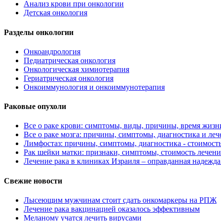
Анализ крови при онкологии
Детская онкология
Разделы онкологии
Онкоандрология
Педиатрическая онкология
Онкологическая химиотерапия
Гериатрическая онкология
Онкоиммунология и онкоиммунотерапия
Раковые опухоли
Все о раке крови: симптомы, виды, причины, время жизни
Все о раке мозга: причины, симптомы, диагностика и леч
Лимфостаз: причины, симптомы, диагностика - стоимост
Рак шейки матки: признаки, симптомы, стоимость лечени
Лечение рака в клиниках Израиля – оправданная надежда
Свежие новости
Лысеющим мужчинам стоит сдать онкомаркеры на РПЖ
Лечение рака вакцинацией оказалось эффективным
Меланому учатся лечить вирусами