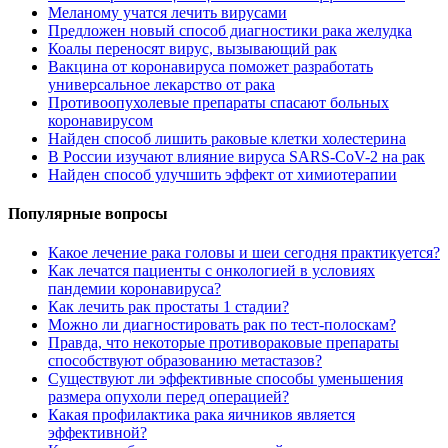
Меланому учатся лечить вирусами
Предложен новый способ диагностики рака желудка
Коалы переносят вирус, вызывающий рак
Вакцина от коронавируса поможет разработать
универсальное лекарство от рака
Противоопухолевые препараты спасают больных
коронавирусом
Найден способ лишить раковые клетки холестерина
В России изучают влияние вируса SARS-CoV-2 на рак
Найден способ улучшить эффект от химиотерапии
Популярные вопросы
Какое лечение рака головы и шеи сегодня практикуется?
Как лечатся пациенты с онкологией в условиях
пандемии коронавируса?
Как лечить рак простаты 1 стадии?
Можно ли диагностировать рак по тест-полоскам?
Правда, что некоторые противораковые препараты
способствуют образованию метастазов?
Существуют ли эффективные способы уменьшения
размера опухоли перед операцией?
Какая профилактика рака яичников является
эффективной?