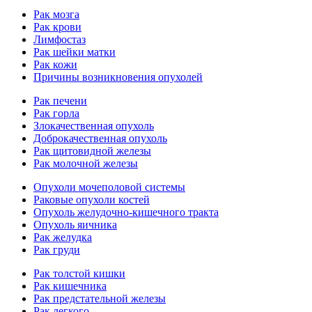
Рак мозга
Рак крови
Лимфостаз
Рак шейки матки
Рак кожи
Причины возникновения опухолей
Рак печени
Рак горла
Злокачественная опухоль
Доброкачественная опухоль
Рак щитовидной железы
Рак молочной железы
Опухоли мочеполовой системы
Раковые опухоли костей
Опухоль желудочно-кишечного тракта
Опухоль яичника
Рак желудка
Рак груди
Рак толстой кишки
Рак кишечника
Рак предстательной железы
Рак легкого