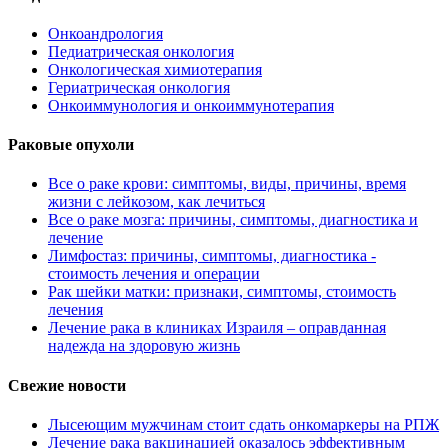
Онкоандрология
Педиатрическая онкология
Онкологическая химиотерапия
Гериатрическая онкология
Онкоиммунология и онкоиммунотерапия
Раковые опухоли
Все о раке крови: симптомы, виды, причины, время
жизни с лейкозом, как лечиться
Все о раке мозга: причины, симптомы, диагностика и
лечение
Лимфостаз: причины, симптомы, диагностика -
стоимость лечения и операции
Рак шейки матки: признаки, симптомы, стоимость
лечения
Лечение рака в клиниках Израиля – оправданная
надежда на здоровую жизнь
Свежие новости
Лысеющим мужчинам стоит сдать онкомаркеры на РПЖ
Лечение рака вакцинацией оказалось эффективным