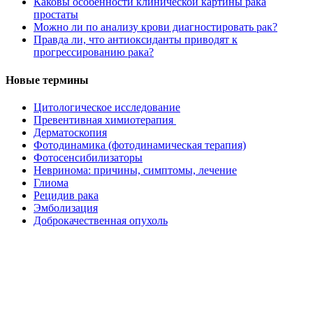
Каковы особенности клинической картины рака
простаты
Можно ли по анализу крови диагностировать рак?
Правда ли, что антиоксиданты приводят к
прогрессированию рака?
Новые термины
Цитологическое исследование
Превентивная химиотерапия
Дерматоскопия
Фотодинамика (фотодинамическая терапия)
Фотосенсибилизаторы
Невринома: причины, симптомы, лечение
Глиома
Рецидив рака
Эмболизация
Доброкачественная опухоль