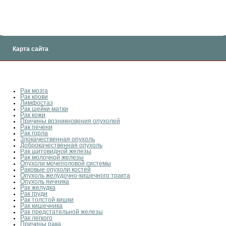
Карта сайта
Рак мозга
Рак крови
Лимфостаз
Рак шейки матки
Рак кожи
Причины возникновения опухолей
Рак печени
Рак горла
Злокачественная опухоль
Доброкачественная опухоль
Рак щитовидной железы
Рак молочной железы
Опухоли мочеполовой системы
Раковые опухоли костей
Опухоль желудочно-кишечного тракта
Опухоль яичника
Рак желудка
Рак груди
Рак толстой кишки
Рак кишечника
Рак предстательной железы
Рак легкого
Причины рака