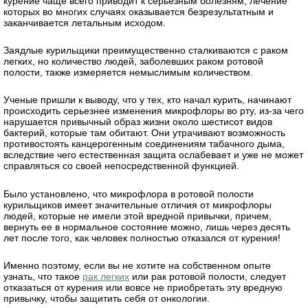
курение чаще всего приводит к серьезным болезням, лечение
которых во многих случаях оказывается безрезультатным и
заканчивается летальным исходом.
Заядлые курильщики преимущественно сталкиваются с раком
легких, но количество людей, заболевших раком ротовой
полости, также измеряется немыслимым количеством.
Ученые пришли к выводу, что у тех, кто начал курить, начинают
происходить серьезнее изменения микрофлоры во рту, из-за чего
нарушается привычный образ жизни около шестисот видов
бактерий, которые там обитают. Они утрачивают возможность
противостоять канцерогенным соединениям табачного дыма,
вследствие чего естественная защита ослабевает и уже не может
справляться со своей непосредственной функцией.
Было установлено, что микрофлора в ротовой полости
курильщиков имеет значительные отличия от микрофлоры
людей, которые не имели этой вредной привычки, причем,
вернуть ее в нормальное состояние можно, лишь через десять
лет после того, как человек полностью отказался от курения!
Именно поэтому, если вы не хотите на собственном опыте
узнать, что такое
рак легких
или рак ротовой полости, следует
отказаться от курения или вовсе не приобретать эту вредную
привычку, чтобы защитить себя от онкологии.