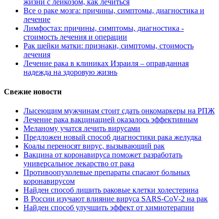
жизни с лейкозом, как лечиться
Все о раке мозга: причины, симптомы, диагностика и
лечение
Лимфостаз: причины, симптомы, диагностика -
стоимость лечения и операции
Рак шейки матки: признаки, симптомы, стоимость
лечения
Лечение рака в клиниках Израиля – оправданная
надежда на здоровую жизнь
Свежие новости
Лысеющим мужчинам стоит сдать онкомаркеры на РПЖ
Лечение рака вакцинацией оказалось эффективным
Меланому учатся лечить вирусами
Предложен новый способ диагностики рака желудка
Коалы переносят вирус, вызывающий рак
Вакцина от коронавируса поможет разработать
универсальное лекарство от рака
Противоопухолевые препараты спасают больных
коронавирусом
Найден способ лишить раковые клетки холестерина
В России изучают влияние вируса SARS-CoV-2 на рак
Найден способ улучшить эффект от химиотерапии