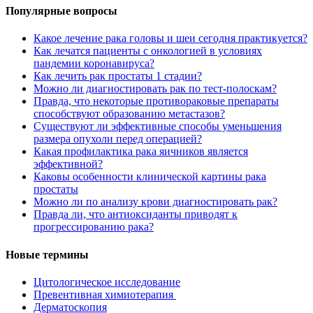
Популярные вопросы
Какое лечение рака головы и шеи сегодня практикуется?
Как лечатся пациенты с онкологией в условиях
пандемии коронавируса?
Как лечить рак простаты 1 стадии?
Можно ли диагностировать рак по тест-полоскам?
Правда, что некоторые противораковые препараты
способствуют образованию метастазов?
Существуют ли эффективные способы уменьшения
размера опухоли перед операцией?
Какая профилактика рака яичников является
эффективной?
Каковы особенности клинической картины рака
простаты
Можно ли по анализу крови диагностировать рак?
Правда ли, что антиоксиданты приводят к
прогрессированию рака?
Новые термины
Цитологическое исследование
Превентивная химиотерапия
Дерматоскопия