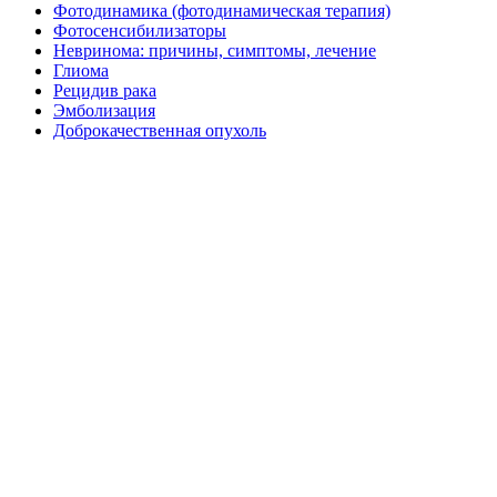
Фотодинамика (фотодинамическая терапия)
Фотосенсибилизаторы
Невринома: причины, симптомы, лечение
Глиома
Рецидив рака
Эмболизация
Доброкачественная опухоль