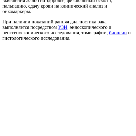
выявления жалоб на здоровье, физикальный осмотр,
пальпацию, сдачу крови на клинический анализ и
онкомаркеры.
При наличии показаний ранняя диагностика рака
выполняется посредством
УЗИ
, эндоскопического и
рентгеноскопического исследования, томографии,
биопсии
и
гистологического исследования.