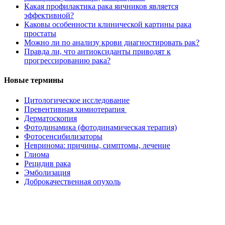
Какая профилактика рака яичников является
эффективной?
Каковы особенности клинической картины рака
простаты
Можно ли по анализу крови диагностировать рак?
Правда ли, что антиоксиданты приводят к
прогрессированию рака?
Новые термины
Цитологическое исследование
Превентивная химиотерапия
Дерматоскопия
Фотодинамика (фотодинамическая терапия)
Фотосенсибилизаторы
Невринома: причины, симптомы, лечение
Глиома
Рецидив рака
Эмболизация
Доброкачественная опухоль