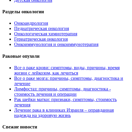
Детская онкология
Разделы онкологии
Онкоандрология
Педиатрическая онкология
Онкологическая химиотерапия
Гериатрическая онкология
Онкоиммунология и онкоиммунотерапия
Раковые опухоли
Все о раке крови: симптомы, виды, причины, время
жизни с лейкозом, как лечиться
Все о раке мозга: причины, симптомы, диагностика и
лечение
Лимфостаз: причины, симптомы, диагностика -
стоимость лечения и операции
Рак шейки матки: признаки, симптомы, стоимость
лечения
Лечение рака в клиниках Израиля – оправданная
надежда на здоровую жизнь
Свежие новости