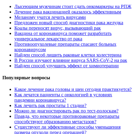
Лысеющим мужчинам стоит сдать онкомаркеры на РПЖ
Лечение рака вакцинацией оказалось эффективным
Меланому учатся лечить вирусами
Предложен новый способ диагностики рака желудка
Коалы переносят вирус, вызывающий рак
Вакцина от коронавируса поможет разработать
универсальное лекарство от рака
Противоопухолевые препараты спасают больных
коронавирусом
Найден способ лишить раковые клетки холестерина
В России изучают влияние вируса SARS-CoV-2 на рак
Найден способ улучшить эффект от химиотерапии
Популярные вопросы
Какое лечение рака головы и шеи сегодня практикуется?
Как лечатся пациенты с онкологией в условиях
пандемии коронавируса?
Как лечить рак простаты 1 стадии?
Можно ли диагностировать рак по тест-полоскам?
Правда, что некоторые противораковые препараты
способствуют образованию метастазов?
Существуют ли эффективные способы уменьшения
размера опухоли перед операцией?