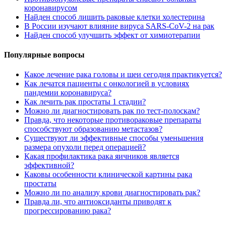
коронавирусом
Найден способ лишить раковые клетки холестерина
В России изучают влияние вируса SARS-CoV-2 на рак
Найден способ улучшить эффект от химиотерапии
Популярные вопросы
Какое лечение рака головы и шеи сегодня практикуется?
Как лечатся пациенты с онкологией в условиях
пандемии коронавируса?
Как лечить рак простаты 1 стадии?
Можно ли диагностировать рак по тест-полоскам?
Правда, что некоторые противораковые препараты
способствуют образованию метастазов?
Существуют ли эффективные способы уменьшения
размера опухоли перед операцией?
Какая профилактика рака яичников является
эффективной?
Каковы особенности клинической картины рака
простаты
Можно ли по анализу крови диагностировать рак?
Правда ли, что антиоксиданты приводят к
прогрессированию рака?