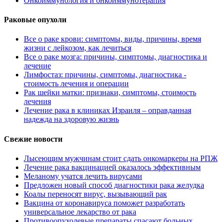
Онкоиммунология и онкоиммунотерапия
Раковые опухоли
Все о раке крови: симптомы, виды, причины, время
жизни с лейкозом, как лечиться
Все о раке мозга: причины, симптомы, диагностика и
лечение
Лимфостаз: причины, симптомы, диагностика -
стоимость лечения и операции
Рак шейки матки: признаки, симптомы, стоимость
лечения
Лечение рака в клиниках Израиля – оправданная
надежда на здоровую жизнь
Свежие новости
Лысеющим мужчинам стоит сдать онкомаркеры на РПЖ
Лечение рака вакцинацией оказалось эффективным
Меланому учатся лечить вирусами
Предложен новый способ диагностики рака желудка
Коалы переносят вирус, вызывающий рак
Вакцина от коронавируса поможет разработать
универсальное лекарство от рака
Противоопухолевые препараты спасают больных