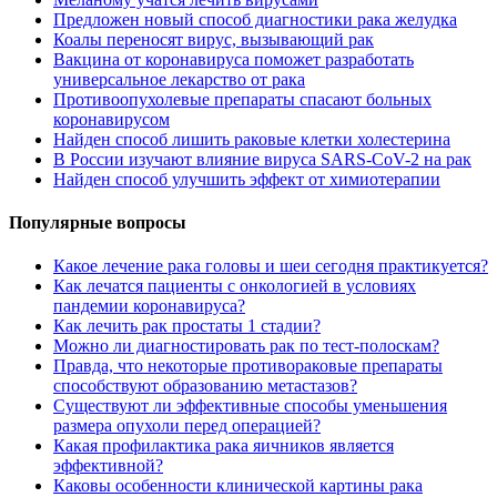
Предложен новый способ диагностики рака желудка
Коалы переносят вирус, вызывающий рак
Вакцина от коронавируса поможет разработать
универсальное лекарство от рака
Противоопухолевые препараты спасают больных
коронавирусом
Найден способ лишить раковые клетки холестерина
В России изучают влияние вируса SARS-CoV-2 на рак
Найден способ улучшить эффект от химиотерапии
Популярные вопросы
Какое лечение рака головы и шеи сегодня практикуется?
Как лечатся пациенты с онкологией в условиях
пандемии коронавируса?
Как лечить рак простаты 1 стадии?
Можно ли диагностировать рак по тест-полоскам?
Правда, что некоторые противораковые препараты
способствуют образованию метастазов?
Существуют ли эффективные способы уменьшения
размера опухоли перед операцией?
Какая профилактика рака яичников является
эффективной?
Каковы особенности клинической картины рака