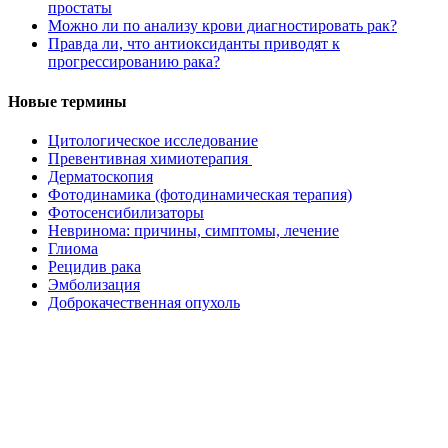
простаты
Можно ли по анализу крови диагностировать рак?
Правда ли, что антиоксиданты приводят к
прогрессированию рака?
Новые термины
Цитологическое исследование
Превентивная химиотерапия
Дерматоскопия
Фотодинамика (фотодинамическая терапия)
Фотосенсибилизаторы
Невринома: причины, симптомы, лечение
Глиома
Рецидив рака
Эмболизация
Доброкачественная опухоль