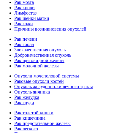
Рак мозга
Рак крови
Лимфостаз
Рак шейки матки
Рак кожи
Причины возникновения опухолей
Рак печени
Рак горла
Злокачественная опухоль
Доброкачественная опухоль
Рак щитовидной железы
Рак молочной железы
Опухоли мочеполовой системы
Раковые опухоли костей
Опухоль желудочно-кишечного тракта
Опухоль яичника
Рак желудка
Рак груди
Рак толстой кишки
Рак кишечника
Рак предстательной железы
Рак легкого