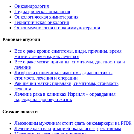
Онкоандрология
Педиатрическая онкология
Онкологическая химиотерапия
Гериатрическая онкология
Онкоиммунология и онкоиммунотерапия
Раковые опухоли
Все о раке крови: симптомы, виды, причины, время
жизни с лейкозом, как лечиться
Все о раке мозга: причины, симптомы, диагностика и
лечение
Лимфостаз: причины, симптомы, диагностика -
стоимость лечения и операции
Рак шейки матки: признаки, симптомы, стоимость
лечения
Лечение рака в клиниках Израиля – оправданная
надежда на здоровую жизнь
Свежие новости
Лысеющим мужчинам стоит сдать онкомаркеры на РПЖ
Лечение рака вакцинацией оказалось эффективным
Меланому учатся лечить вирусами