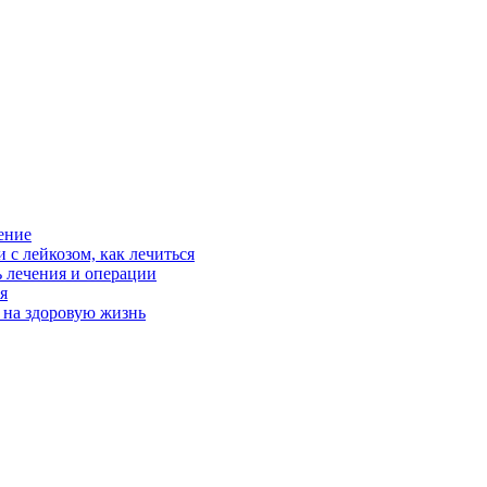
ение
 с лейкозом, как лечиться
ь лечения и операции
я
 на здоровую жизнь