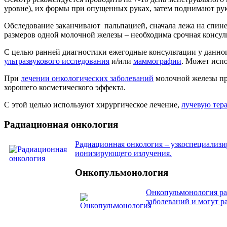
уровне), их формы при опущенных руках, затем поднимают ру
Обследование заканчивают пальпацией, сначала лежа на спине
размеров одной молочной железы – необходима срочная консул
С целью ранней диагностики ежегодные консультации у данно
ультразвукового исследования
и/или
маммографии
. Может испо
При
лечении онкологических заболеваний
молочной железы пр
хорошего косметического эффекта.
С этой целью используют хирургическое лечение,
лучевую тер
Радиационная онкология
Радиационная онкология – узкоспециализ
ионизирующего излучения.
Онкопульмонология
Онкопульмонология ра
заболеваний и могут р