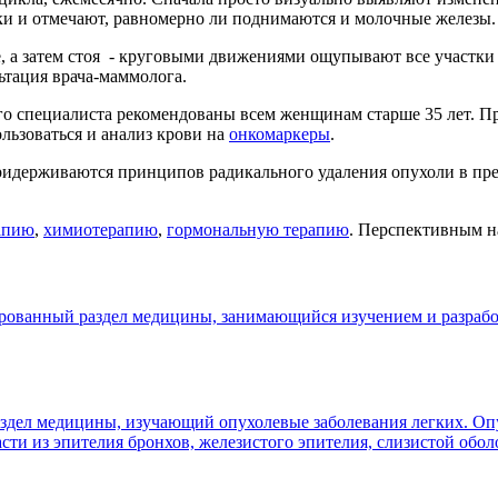
ки и отмечают, равномерно ли поднимаются и молочные железы.
, а затем стоя - круговыми движениями ощупывают все участки 
ьтация врача-маммолога.
го специалиста рекомендованы всем женщинам старше 35 лет. П
льзоваться и анализ крови на
онкомаркеры
.
идерживаются принципов радикального удаления опухоли в пред
апию
,
химиотерапию
,
гормональную терапию
. Перспективным на
ированный раздел медицины, занимающийся изучением и разрабо
здел медицины, изучающий опухолевые заболевания легких. Оп
асти из эпителия бронхов, железистого эпителия, слизистой обо