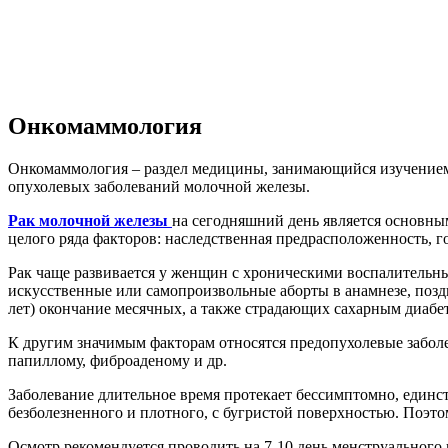
Онкомаммология
Онкомаммология – раздел медицины, занимающийся изучением
опухолевых заболеваний молочной железы.
Рак молочной железы
на сегодняшний день является основны
целого ряда факторов: наследственная предрасположенность, 
Рак чаще развивается у женщин с хроническими воспалитель
искусственные или самопроизвольные аборты в анамнезе, поздни
лет) окончание месячных, а также страдающих сахарным диабе
К другим значимым факторам относятся предопухолевые забол
папиллому, фиброаденому и др.
Заболевание длительное время протекает бессимптомно, единс
безболезненного и плотного, с бугристой поверхностью. Поэ
Осмотр рекомендуется проводить на 7-10 день менструального