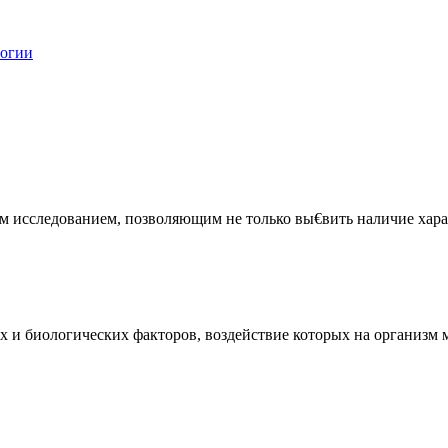
логии
 исследованием, позволяющим не только вы€вить наличие харак
и биологических факторов, воздействие которых на организм мо