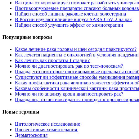
Вакцина от коронавируса поможет разработать универсал
Противоопухолевые препараты спасают больных корона
Найден способ лишить раковые клетки холестерина
В России изучают влияние вируса SARS-CoV-2 на рак
Найден способ улучшить эффект от химиотерапии
Популярные вопросы
Какое лечение рака головы и шеи сегодня практикуется?
Как лечатся пациенты с онкологией в условиях пандемии
Как лечить рак простаты 1 стадии?
Можно ли диагностировать рак по тест-полоскам?
Правда, что некоторые противораковые препараты спосо
Существуют ли эффективные способы уменьшения размер
Какая профилактика рака яичников является эффективно
Каковы особенности клинической картины рака простат
Можно ли по анализу крови диагностировать рак?
Правда ли, что антиоксиданты приводят к прогрессиров
Новые термины
Цитологическое исследование
Превентивная химиотерапия
Дерматоскопия