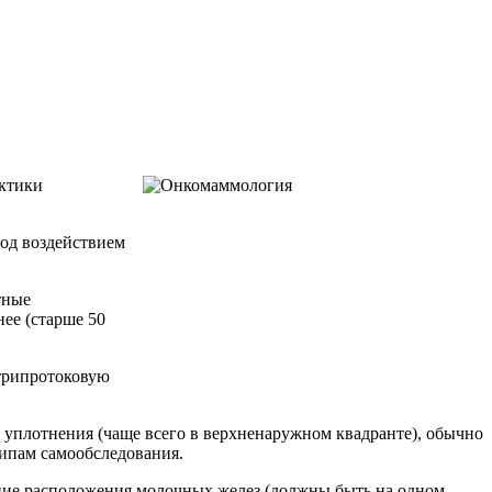
актики
од воздействием
тные
нее (старше 50
трипротоковую
 уплотнения (чаще всего в верхненаружном квадранте), обычно
ципам самообследования.
ение расположения молочных желез (должны быть на одном