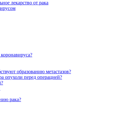
ьное лекарство от рака
вирусом
 коронавируса?
бствуют образованию метастазов?
а опухоли перед операцией?
й?
ы
анию рака?