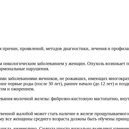
 причин, проявлений, методов диагностики, лечения и профил
м онкологическим заболеванием у женщин. Опухоль возникает п
гормональные нарушения.
ными заболеваниями яичников, не рожавших, имеющих многокра
е первые роды (после 30 лет), раннее начало (до 12 лет) и позд
том и ожирением.
евания молочной железы: фиброзно-кистозную мастопатию, вну
твенной жалобой может стать наличие в железе прощупываемого
тому все женщины среднего возраста должны быть обучены прин
 цикла, ежемесячно. Сначала просто визуально выявляют измен