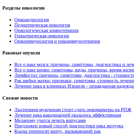
Разделы онкологии
Онкоандрология
Педиатрическая онкология
Онкологическая химиотерапия
Гериатрическая онкология
Онкоиммунология и онкоиммунотерапия
Раковые опухоли
Все о раке мозга: причины, симптомы, диагностика и леч
Все о раке крови: симптомы, виды, причины, время жизни
Лимфостаз: причины, симптомы, диагностика - стоимост
Рак шейки матки: признаки, симптомы, стоимость лечени
Лечение рака в клиниках Израиля – оправданная надежда
Свежие новости
Лысеющим мужчинам стоит сдать онкомаркеры на РПЖ
Лечение рака вакцинацией оказалось эффективным
Меланому учатся лечить вирусами
Предложен новый способ диагностики рака желудка
Коалы переносят вирус, вызывающий рак